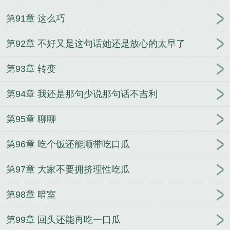
第91章 这么巧
第92章 不好又是这句话她还是放心的太早了
第93章 转变
第94章 我还是那句少说那句话不吉利
第95章 聊聊
第96章 吃个饭还能顺带吃口瓜
第97章 大家不要拥挤理性吃瓜
第98章 暗室
第99章 回头还能再吃一口瓜