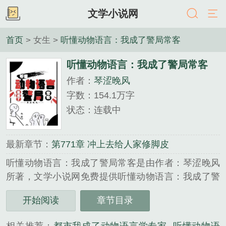
文学小说网
首页
> 女生 >
听懂动物语言：我成了警局常客
听懂动物语言：我成了警局常客
作者：
琴涩晚风
字数：154.1万字
状态：连载中
最新章节：
第771章 冲上去给人家修脚皮
听懂动物语言：我成了警局常客是由作者：琴涩晚风
所著，文学小说网免费提供听懂动物语言：我成了警
局常客全文在线阅读。
开始阅读
章节目录
三秒记住本站：文学小说网 网址：
www.wenxuexiaoshuo.com...