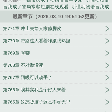
相关推荐：
都市我成了动物语言学专家
听懂动物语
《听懂动物语言：我成了警局常客》是琴涩晚风精心
言我成了警局常客短剧在线观看
听懂动物语言我成
创作的女生类小说。
了警局常客by
听懂动物语言我成了警局常客 短剧
最新章节（2026-03-10 19:51:52更新）
听懂动物语言我成了警局常客隋暖
听懂动物语言我
成了警局常客琴涩晚风
听懂动物语言我成了警局常
第771章 冲上去给人家修脚皮
客短剧全集
听懂动物语言我成了警局常客txt
听懂动
物语言我成了警局常客合集
听懂动物语言我成了警
第770章 带路这人看着咋嫩眼熟捏
局常客短剧演员
听懂动物语言我成了警局常客百度
第769章 聊聊
百科
听懂动物语言我成了警局常客短剧
听懂动物语
言我成了警局常客女演员
听懂动物语言我成了警局
第768章 不对劲没死
常客全集
听懂动物语言我成了警局常客短剧演员表
短剧听懂动物语言我成了警局常客
我成了动物语言
第767章 阿暖可以动手了
家
听懂动物语言我成了警局常客无弹窗
听懂动物语
言我成了警局常客演员表
我变成了警犬
听懂动物语
第766章 唉其实我是个好人来着
言我成了警局常客作者琴涩晚风
听懂动物语言我成
了警局常客女主扮演者
听懂动物语言我成了警局常
第765章 这憨货脑子这么不灵光吗
客免费阅读
听懂动物语言我成了警局常客爆火短剧