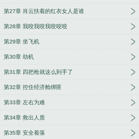
第27章 肖云扶着的红衣女人是谁
第28章 我咬我咬我咬咬咬
第29章 坐飞机
第30章 劫机
第31章 四把枪就这么到手了
第32章 控住经济舱绑匪
第33章 左右为难
第34章 救出人质
第35章 安全着落