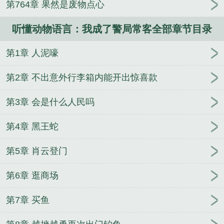
第764章 果然是废物点心
听懂动物语言我成了警局常客短剧合集
听懂动物语
言我成了警局常客短剧免费观看
听懂动物语言我成
听懂动物语言：我成了警局常客全部章节目录
了警局常客短剧女主角
听懂动物语言我成了警局常
客第二部
都市我成了动物语言家
听懂动物语言我成
第1章 人泥嚎
了警局常客TXT
听懂动物语言我成了警局常客
听懂
动物语言我成了警局常客随暖
听懂动物语言我成了
第2章 不出意外行李箱内能开出惊喜款
警局常客女主
听懂动物语言我成了警局常客短剧女
主叫什么
听懂动物语言我成了警局常客第一部
听懂
第3章 会是什么人民吗
动物语言我成了警局常客短剧女主
听懂动物语言我
第4章 黑王蛇
成了警局常客免费观看
听懂动物语言我成了警局常
客演员
第5章 肖云登门
第6章 逛商场
第7章 买鱼