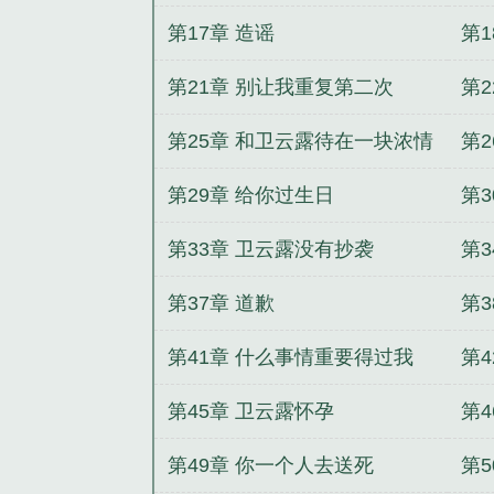
第17章 造谣
第
第21章 别让我重复第二次
第
第25章 和卫云露待在一块浓情
第
蜜意
第29章 给你过生日
第3
第33章 卫云露没有抄袭
第
第37章 道歉
第
第41章 什么事情重要得过我
第
第45章 卫云露怀孕
第
第49章 你一个人去送死
第