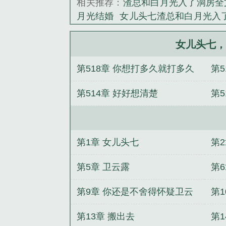
相关推荐：
渣总和白月光入了洞房全
她像个小丑蹦
月光结婚
女儿头七渣总和白月光入
好，她举双手双
洞房沈如
渣总和白月光入了洞房大
月光的真面目。
岛
渣总和白月光入了洞房全文t
女
女儿头七，
有邢知衍。邢知
入了洞房
渣总和白月光入了洞房(邢
《女儿头七，渣
第518章 你想打多久就打多久
第
月光入了洞房女主和谁在一起
在
第514章 好好想清楚
第
辈
第1章 女儿头七
第
第5章 卫云露
第
第9章 你还是不舍得怀疑卫云
第
露
出
第13章 搬出去
第