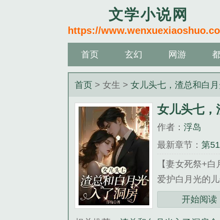
文学小说网
https://www.wenxuexiaoshuo.c
首页
玄幻
网游
首页
> 女生 >
女儿头七，渣总和白月
女儿头七，
作者：
浮岛
最新章节：
第5
【妻女死祭+白
爱护白月光的儿
华的婚礼，他和
开始阅读
儿的骨灰盒投海