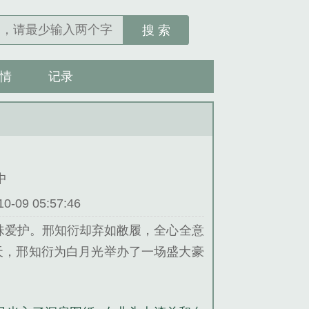
搜 索
情
记录
中
09 05:57:46
珠爱护。邢知衍却弃如敝履，全心全意
天，邢知衍为白月光举办了一场盛大豪
儿连快正经的墓地都买不起。她抱着女
醒悟，主动与邢知衍划清界限。前世，