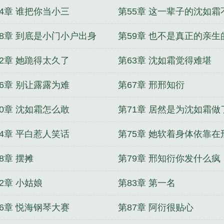
54章 谁把你当小三
第55章 这一辈子的沈如霜
去
58章 到底是小门小户出身
第59章 也不是真正的亲生
儿
62章 她跪得太久了
第63章 沈如霜觉得难堪
66章 别让露露为难
第67章 邢邢知衍
70章 沈如霜怎么敢
第71章 居然是为沈如霜做
衣
74章 平白惹人笑话
第75章 她软着身体依靠在
衍的怀中
8章 摆摊
第79章 邢知衍你发什么疯
2章 小姑娘
第83章 第一名
86章 悦海钢琴大赛
第87章 阿衍很贴心