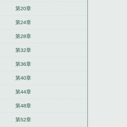
第20章
第24章
第28章
第32章
第36章
第40章
第44章
第48章
第52章