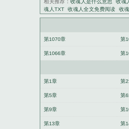
相关推荐：
收魂人是什么意思
收魂
魂人TXT
收魂人全文免费阅读
收
度
收魂人的真实结局
为什么有的
怎么看出来的
收魂人一般害怕什么
第1070章
第1
第1066章
第1
第1章
第
第5章
第
第9章
第1
第13章
第1