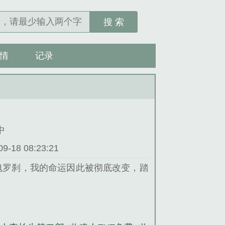
搜 索
情
记录
中
18 08:23:21
魂罗刹，我的命运因此被彻底改变，踏