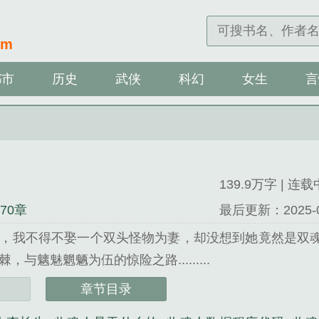
om
都市
历史
武侠
科幻
女生
言
139.9万字 | 连载
070章
最后更新：2025-09-
，我不得不娶一个双头怪物为妻，却没想到她竟然是双
与魑魅魍魉为伍的惊险之路.........
水790精心创作的女生类小说。
章节目录