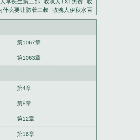
人李长生第二部
收魂人TXT免费
收
为什么要让防着二叔
收魂人伊秋水百
魂人李长生爷爷最后复活了吗
收魂人
第1067章
第1063章
第4章
第8章
第12章
第16章