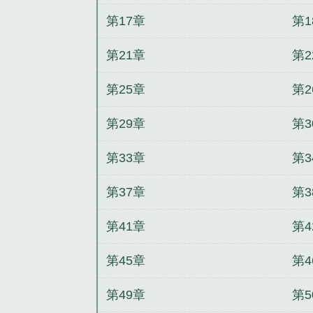
第17章
第1
第21章
第2
第25章
第2
第29章
第3
第33章
第3
第37章
第3
第41章
第4
第45章
第4
第49章
第5