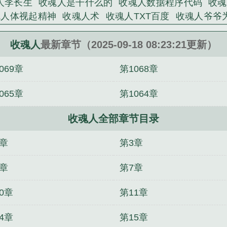
人李长生
收魂人是干什么的
收魂人数据程序代码
收魂
魂人体视起精神
收魂人术
收魂人TXT百度
收魂人爷爷
人会收魂
收魂人李长生动漫在线观看
收魂人张庆丰
收
收魂人由己
收魂人李长生几个女人
收魂人
最新章节（2025-09-18 08:23:21更新）
069章
第1068章
065章
第1064章
收魂人全部章节目录
2章
第3章
6章
第7章
0章
第11章
4章
第15章